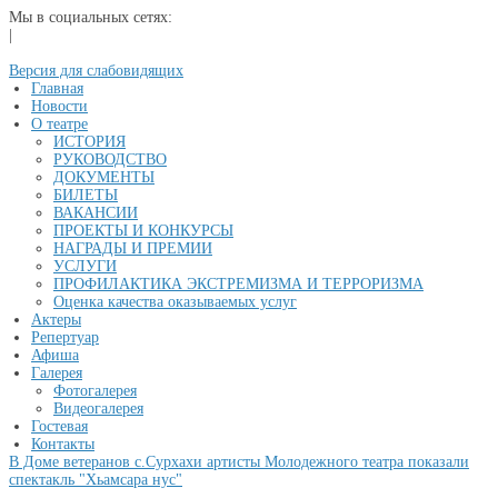
Мы в социальных сетях:
|
Версия для слабовидящих
Главная
Новости
О театре
ИСТОРИЯ
РУКОВОДСТВО
ДОКУМЕНТЫ
БИЛЕТЫ
ВАКАНСИИ
ПРОЕКТЫ И КОНКУРСЫ
НАГРАДЫ И ПРЕМИИ
УСЛУГИ
ПРОФИЛАКТИКА ЭКСТРЕМИЗМА И ТЕРРОРИЗМА
Оценка качества оказываемых услуг
Актеры
Репертуар
Афиша
Галерея
Фотогалерея
Видеогалерея
Гостевая
Контакты
В Доме ветеранов с.Сурхахи артисты Молодежного театра показали
спектакль "Хьамсара нус"
...