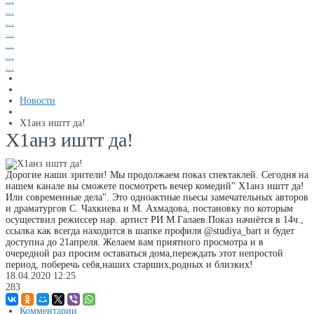
...
...
...
...
...
...
Новости
Х1анз иштт да!
Х1анз иштт да!
Дорогие наши зрители! Мы продолжаем показ спектаклей. Сегодня на
нашем канале вы сможете посмотреть вечер комедий" Х1анз иштт да!
Или современные дела". Это одноактные пьесы замечательных авторов
и драматургов С. Чахкиева и М. Ахмадова, постановку по которым
осуществил режиссер нар. артист РИ М.Галаев.Показ начнётся в 14ч.,
ссылка как всегда находится в шапке профиля @studiya_bart
и будет
доступна до 21апреля. Желаем вам приятного просмотра и в
очередной раз просим оставаться дома,переждать этот непростой
период, поберечь себя,наших старших,родных и близких!
18.04.2020
12:25
283
Комментарии