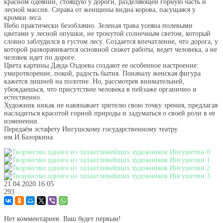
красном одеянии, стоящую у дороги, разделяющей горную часть и
лесной массив. Справа от женщины видна корова, пасущаяся у
кромки леса.
Небо практически безоблачно. Зеленая трава усеяна полевыми
цветами у лесной опушки, не тронутой солнечным светом, который
словно заблудился в густом лесу. Создается впечатление, что дорога, у
которой разворачивается основной сюжет работы, ведет человека, а не
человек идет по дороге.
Цвета картины Дауда Оздоева создают ее особенное настроение:
умиротворение, покой, радость бытия. Поначалу женская фигура
кажется лишней на полотне. Но, рассмотрев внимательней,
убеждаешься, что присутствие человека в пейзаже органично и
естественно.
Художник никак не навязывает зрителю свою точку зрения, предлагая
насладиться красотой горной природы и задуматься о своей роли в ее
изменении.
Передаём эстафету Ингушскому государственному театру
им.И.Базоркина
21.04.2020
16:05
293
Нет комментариев. Ваш будет первым!