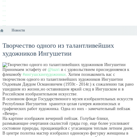
...
...
...
...
...
...
Новости
Творчество одного из талантливейших
художников Ингушетии
Принимаем эстафету от
@tuzri
и с удовольствием присоединяемся к
флешмобу
#ингушскиехудожники
. Хотим познакомить вас с
творчеством одного из талантливейших художников Ингушетии
Оздоевым Даудом Османовичем (1959г.- 2014г.) к сожалению так рано
ушедшим из жизни,но оставившим яркий след в Ингушском и в
Российском изобразительном искусстве.
В основном фонде Государственного музея изобразительных искусств
Республики Ингушетия хранится целая галерея живописных и
графических работ художника. Одна из них - замечательный пейзаж
«Вечер».
На картине изображен вечерний пейзаж. Голубые блики,
размывающие очертания скалистой гряды гор, еще более усиливают
состояние природы, прощающейся с угасающим теплым летним днем.
В центре полотна мастер изобразил одинокую фигурку женщины в