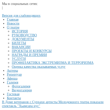
Мы в социальных сетях:
|
Версия для слабовидящих
Главная
Новости
О театре
ИСТОРИЯ
РУКОВОДСТВО
ДОКУМЕНТЫ
БИЛЕТЫ
ВАКАНСИИ
ПРОЕКТЫ И КОНКУРСЫ
НАГРАДЫ И ПРЕМИИ
УСЛУГИ
ПРОФИЛАКТИКА ЭКСТРЕМИЗМА И ТЕРРОРИЗМА
Оценка качества оказываемых услуг
Актеры
Репертуар
Афиша
Галерея
Фотогалерея
Видеогалерея
Гостевая
Контакты
В Доме ветеранов с.Сурхахи артисты Молодежного театра показали
спектакль "Хьамсара нус"
...