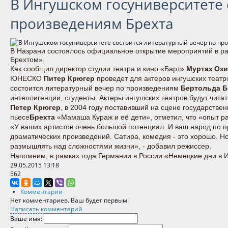
В Ингушском госуниверситете 
произведениям Брехта
В Назрани состоялось официальное открытие мероприятий в ра
Брехтом».
Как сообщил директор студии театра и кино «Барт»
Муртаз Оз
ЮНЕСКО
Питер Крюгер
проведет для актеров ингушских театр
состоится литературный вечер по произведениям
Бертольда Б
интеллигенции, студенты. Актеры ингушских театров будут читат
Петер Крюгер
, в 2004 году поставивший на сцене государстве
пьесе
Брехта
«Мамаша Кураж и её дети», отметил, что «опыт р
«У ваших артистов очень большой потенциал. И ваш народ по п
драматических произведений. Сатира, комедия - это хорошо. Но
размышлять над сложностями жизни», - добавил режиссер.
Напомним, в рамках года Германии в России «Немецкие дни в И
29.05.2015
13:18
562
Комментарии
Нет комментариев. Ваш будет первым!
Написать комментарий
Ваше имя: