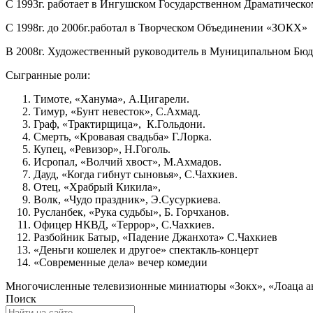
С 1993г. работает в Ингушском Государственном Драматическо
С 1998г. до 2006г.работал в Творческом Объединении «ЗОКХ»
В 2008г. Художественный руководитель в Муниципальном Бюд
Сыгранные роли:
Тимоте, «Ханума», А.Цигарели.
Тимур, «Бунт невесток», С.Ахмад.
Граф, «Трактирщица», К.Гольдони.
Смерть, «Кровавая свадьба» Г.Лорка.
Купец, «Ревизор», Н.Гоголь.
Исропал, «Волчий хвост», М.Ахмадов.
Дауд, «Когда гибнут сыновья», С.Чахкиев.
Отец, «Храбрый Кикила»,
Волк, «Чудо праздник», Э.Сусуркиева.
Русланбек, «Рука судьбы», Б. Горчханов.
Офицер НКВД, «Террор», С.Чахкиев.
Разбойник Батыр, «Падение Джанхота» С.Чахкиев
«Деньги кошелек и другое» спектакль-концерт
«Современные дела» вечер комедии
Многочисленные телевизионные миниатюры «Зокх», «Лоаца аь
Поиск