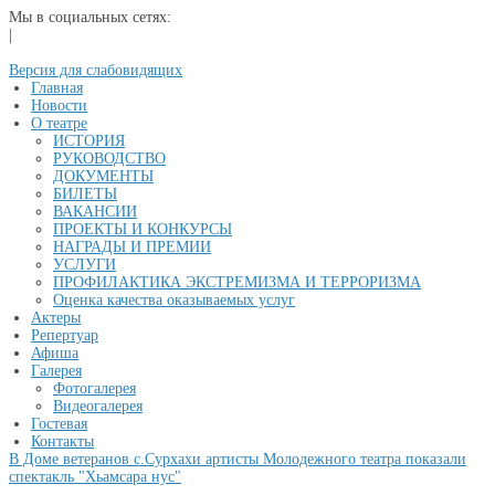
Мы в социальных сетях:
|
Версия для слабовидящих
Главная
Новости
О театре
ИСТОРИЯ
РУКОВОДСТВО
ДОКУМЕНТЫ
БИЛЕТЫ
ВАКАНСИИ
ПРОЕКТЫ И КОНКУРСЫ
НАГРАДЫ И ПРЕМИИ
УСЛУГИ
ПРОФИЛАКТИКА ЭКСТРЕМИЗМА И ТЕРРОРИЗМА
Оценка качества оказываемых услуг
Актеры
Репертуар
Афиша
Галерея
Фотогалерея
Видеогалерея
Гостевая
Контакты
В Доме ветеранов с.Сурхахи артисты Молодежного театра показали
спектакль "Хьамсара нус"
...