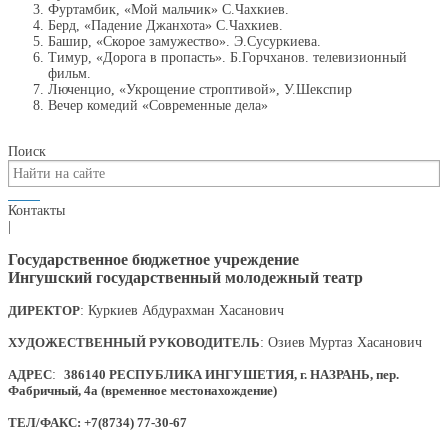
Фуртамбик, «Мой мальчик» С.Чахкиев.
Берд, «Падение Джанхота» С.Чахкиев.
Башир, «Скорое замужество». Э.Сусуркиева.
Тимур, «Дорога в пропасть». Б.Горчханов. телевизионный
фильм.
Люченцио, «Укрощение строптивой», У.Шекспир
Вечер комедий «Современные дела»
Поиск
Контакты
|
Государственное бюджетное учреждение
Ингушский государственный молодежный театр
ДИРЕКТОР
: Куркиев Абдурахман Хасанович
ХУДОЖЕСТВЕННЫЙ РУКОВОДИТЕЛЬ
: Озиев Муртаз Хасанович
АДРЕС
:
386140 РЕСПУБЛИКА ИНГУШЕТИЯ, г. НАЗРАНЬ, пер.
Фабричный, 4а (временное местонахождение)
ТЕЛ/ФАКС: +7(8734) 77-30-67