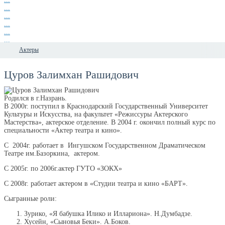
...
...
...
...
...
...
Актеры
Цуров Залимхан Рашидович
Родился в г.Назрань.
В 2000г. поступил в Краснодарский Государственный Университет
Культуры и Искусства, на факультет «Режиссуры Актерского
Мастерства», актерское отделение. В 2004 г. окончил полный курс по
специальности «Актер театра и кино».
С 2004г. работает в Ингушском Государственном Драматическом
Театре им.Базоркина, актером.
С 2005г. по 2006г.актер ГУТО «ЗОКХ»
С 2008г. работает актером в «Студии театра и кино «БАРТ».
Сыгранные роли:
Зурико, «Я бабушка Илико и Иллариона». Н.Думбадзе.
Хусейн, «Сыновья Беки». А.Боков.