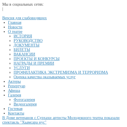
Мы в социальных сетях:
|
Версия для слабовидящих
Главная
Новости
О театре
ИСТОРИЯ
РУКОВОДСТВО
ДОКУМЕНТЫ
БИЛЕТЫ
ВАКАНСИИ
ПРОЕКТЫ И КОНКУРСЫ
НАГРАДЫ И ПРЕМИИ
УСЛУГИ
ПРОФИЛАКТИКА ЭКСТРЕМИЗМА И ТЕРРОРИЗМА
Оценка качества оказываемых услуг
Актеры
Репертуар
Афиша
Галерея
Фотогалерея
Видеогалерея
Гостевая
Контакты
В Доме ветеранов с.Сурхахи артисты Молодежного театра показали
спектакль "Хьамсара нус"
...