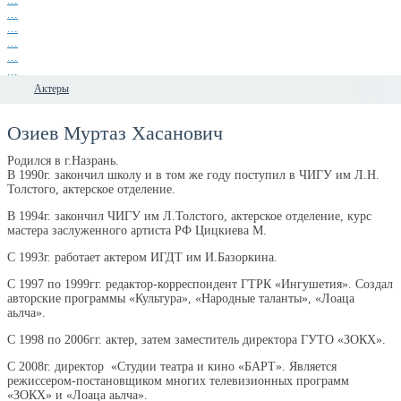
...
...
...
...
...
...
Актеры
Озиев Муртаз Хасанович
Родился в г.Назрань.
В 1990г. закончил школу и в том же году поступил в ЧИГУ им Л.Н.
Толстого, актерское отделение.
В 1994г. закончил ЧИГУ им Л.Толстого, актерское отделение, курс
мастера заслуженного артиста РФ Цицкиева М.
С 1993г. работает актером ИГДТ им И.Базоркина.
С 1997 по 1999гг. редактор-корреспондент ГТРК «Ингушетия». Создал
авторские программы «Культура», «Народные таланты», «Лоаца
аьлча».
С 1998 по 2006гг. актер, затем заместитель директора ГУТО «ЗОКХ».
С 2008г. директор «Студии театра и кино «БАРТ». Является
режиссером-постановщиком многих телевизионных программ
«ЗОКХ» и «Лоаца аьлча».