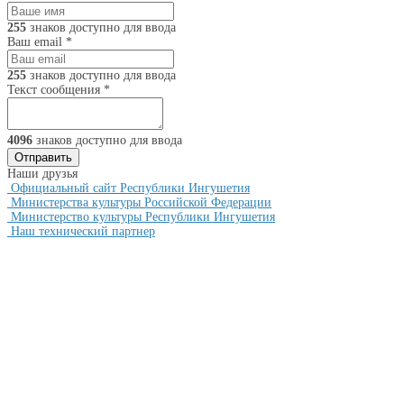
255
знаков доступно для ввода
Ваш email
*
255
знаков доступно для ввода
Текст сообщения
*
4096
знаков доступно для ввода
Наши друзья
Официальный сайт Республики Ингушетия
Министерства культуры Российской Федерации
Министерство культуры Республики Ингушетия
Наш технический партнер