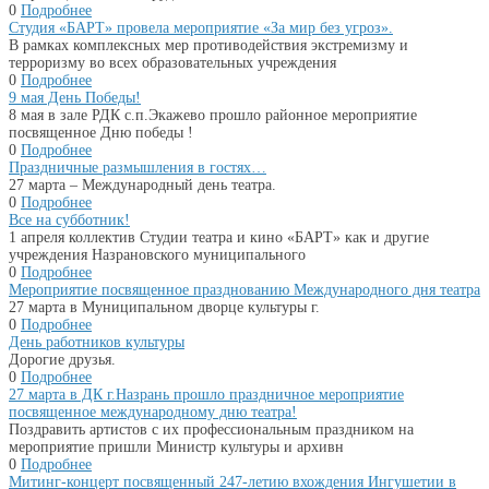
0
Подробнее
Студия «БАРТ» провела мероприятие «За мир без угроз».
В рамках комплексных мер противодействия экстремизму и
терроризму во всех образовательных учреждения
0
Подробнее
9 мая День Победы!
8 мая в зале РДК с.п.Экажево прошло районное мероприятие
посвященное Дню победы !
0
Подробнее
Праздничные размышления в гостях…
27 марта – Международный день театра.
0
Подробнее
Все на субботник!
1 апреля коллектив Студии театра и кино «БАРТ» как и другие
учреждения Назрановского муниципального
0
Подробнее
Мероприятие посвященное празднованию Международного дня театра
27 марта в Муниципальном дворце культуры г.
0
Подробнее
День работников культуры
Дорогие друзья.
0
Подробнее
27 марта в ДК г.Назрань прошло праздничное мероприятие
посвященное международному дню театра!
Поздравить артистов с их профессиональным праздником на
мероприятие пришли Министр культуры и архивн
0
Подробнее
Митинг-концерт посвященный 247-летию вхождения Ингушетии в