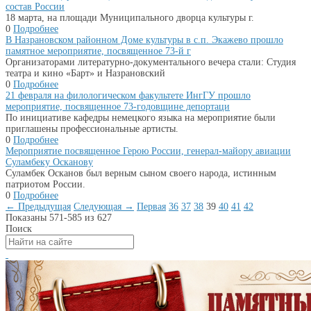
состав России
18 марта, на площади Муниципального дворца культуры г.
0
Подробнее
В Назрановском районном Доме культуры в с.п. Экажево прошло
памятное мероприятие, посвященное 73-й г
Организаторами литературно-документального вечера стали: Студия
театра и кино «Барт» и Назрановский
0
Подробнее
21 февраля на филологическом факультете ИнгГУ прошло
мероприятие, посвященное 73-годовщине депортаци
По инициативе кафедры немецкого языка на мероприятие были
приглашены профессиональные артисты.
0
Подробнее
Мероприятие посвященное Герою России, генерал-майору авиации
Суламбеку Осканову
Суламбек Осканов был верным сыном своего народа, истинным
патриотом России.
0
Подробнее
← Предыдущая
Следующая →
Первая
36
37
38
39
40
41
42
Показаны 571-585 из 627
Поиск