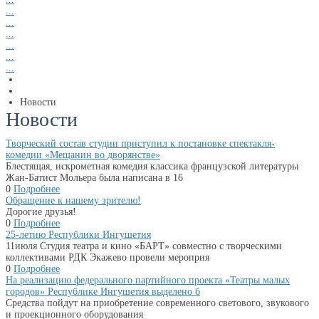
...
...
...
...
...
...
Новости
Новости
Творческий состав студии приступил к постановке спектакля-
комедии «Мещанин во дворянстве»
Блестящая, искрометная комедия классика французской литературы
Жан-Батист Мольера была написана в 16
0
Подробнее
Обращение к нашему зрителю!
Дорогие друзья!
0
Подробнее
25-летию Республики Ингушетия
11июля Студия театра и кино «БАРТ» совместно с творческими
коллективами РДК Экажево провели мероприя
0
Подробнее
На реализацию федерального партийного проекта «Театры малых
городов» Республике Ингушетия выделено б
Средства пойдут на приобретение современного светового, звукового
и проекционного оборудования