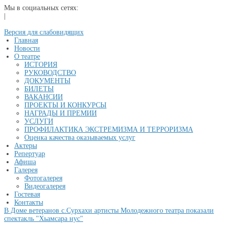
Мы в социальных сетях:
|
Версия для слабовидящих
Главная
Новости
О театре
ИСТОРИЯ
РУКОВОДСТВО
ДОКУМЕНТЫ
БИЛЕТЫ
ВАКАНСИИ
ПРОЕКТЫ И КОНКУРСЫ
НАГРАДЫ И ПРЕМИИ
УСЛУГИ
ПРОФИЛАКТИКА ЭКСТРЕМИЗМА И ТЕРРОРИЗМА
Оценка качества оказываемых услуг
Актеры
Репертуар
Афиша
Галерея
Фотогалерея
Видеогалерея
Гостевая
Контакты
В Доме ветеранов с.Сурхахи артисты Молодежного театра показали
спектакль "Хьамсара нус"
...