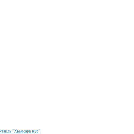
ктакль "Хьамсара нус"