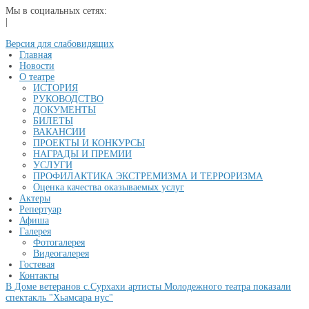
Мы в социальных сетях:
|
Версия для слабовидящих
Главная
Новости
О театре
ИСТОРИЯ
РУКОВОДСТВО
ДОКУМЕНТЫ
БИЛЕТЫ
ВАКАНСИИ
ПРОЕКТЫ И КОНКУРСЫ
НАГРАДЫ И ПРЕМИИ
УСЛУГИ
ПРОФИЛАКТИКА ЭКСТРЕМИЗМА И ТЕРРОРИЗМА
Оценка качества оказываемых услуг
Актеры
Репертуар
Афиша
Галерея
Фотогалерея
Видеогалерея
Гостевая
Контакты
В Доме ветеранов с.Сурхахи артисты Молодежного театра показали
спектакль "Хьамсара нус"
...