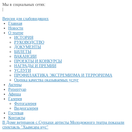
Мы в социальных сетях:
|
Версия для слабовидящих
Главная
Новости
О театре
ИСТОРИЯ
РУКОВОДСТВО
ДОКУМЕНТЫ
БИЛЕТЫ
ВАКАНСИИ
ПРОЕКТЫ И КОНКУРСЫ
НАГРАДЫ И ПРЕМИИ
УСЛУГИ
ПРОФИЛАКТИКА ЭКСТРЕМИЗМА И ТЕРРОРИЗМА
Оценка качества оказываемых услуг
Актеры
Репертуар
Афиша
Галерея
Фотогалерея
Видеогалерея
Гостевая
Контакты
В Доме ветеранов с.Сурхахи артисты Молодежного театра показали
спектакль "Хьамсара нус"
...