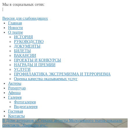
Мы в социальных сетях:
|
Версия для слабовидящих
Главная
Новости
О театре
ИСТОРИЯ
РУКОВОДСТВО
ДОКУМЕНТЫ
БИЛЕТЫ
ВАКАНСИИ
ПРОЕКТЫ И КОНКУРСЫ
НАГРАДЫ И ПРЕМИИ
УСЛУГИ
ПРОФИЛАКТИКА ЭКСТРЕМИЗМА И ТЕРРОРИЗМА
Оценка качества оказываемых услуг
Актеры
Репертуар
Афиша
Галерея
Фотогалерея
Видеогалерея
Гостевая
Контакты
В Доме ветеранов с.Сурхахи артисты Молодежного театра показали
спектакль "Хьамсара нус"
...