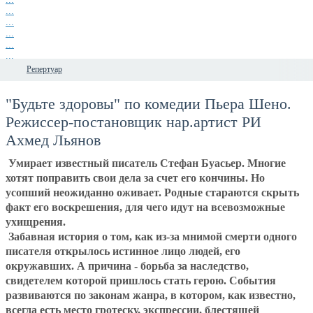
...
...
...
...
...
...
Репертуар
"Будьте здоровы" по комедии Пьера Шено.
Режиссер-постановщик нар.артист РИ
Ахмед Льянов
Умирает известный писатель Стефан Буасьер. Многие
хотят поправить свои дела за счет его кончины. Но
усопший неожиданно оживает. Родные стараются скрыть
факт его воскрешения, для чего идут на всевозможные
ухищрения.
Забавная история о том, как из-за мнимой смерти одного
писателя открылось истинное лицо людей, его
окружавших. А причина - борьба за наследство,
свидетелем которой пришлось стать герою. События
развиваются по законам жанра, в котором, как известно,
всегда есть место гротеску, экспрессии, блестящей