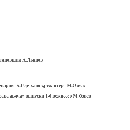
остановщик А.Льянов
ценарий- Б.Горчханов,режиссер –М.Озиев
оаца аьяча» выпуски 1-6,режиссер М.Озиев