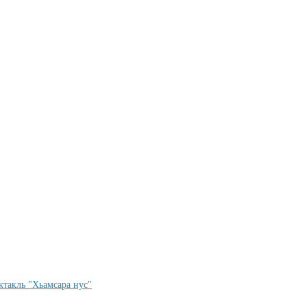
ктакль "Хьамсара нус"