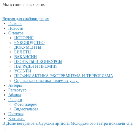
Мы в социальных сетях:
|
Версия для слабовидящих
Главная
Новости
О театре
ИСТОРИЯ
РУКОВОДСТВО
ДОКУМЕНТЫ
БИЛЕТЫ
ВАКАНСИИ
ПРОЕКТЫ И КОНКУРСЫ
НАГРАДЫ И ПРЕМИИ
УСЛУГИ
ПРОФИЛАКТИКА ЭКСТРЕМИЗМА И ТЕРРОРИЗМА
Оценка качества оказываемых услуг
Актеры
Репертуар
Афиша
Галерея
Фотогалерея
Видеогалерея
Гостевая
Контакты
В Доме ветеранов с.Сурхахи артисты Молодежного театра показали спе
...
...