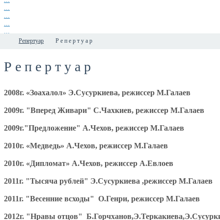
...
...
...
...
...
Репертуар
Р е п е р т у а р
Р е п е р т у а р
2008г. «Зоахалол» Э.Сусуркиева, режиссер М.Галаев
2009г. "Вперед Живари" С.Чахкиев, режиссер М.Галаев
2009г.
"Предложение" А.Чехов, режиссер М.Галаев
2010г. «Медведь» А.Чехов, режиссер М.Галаев
2010г. «Дипломат» А.Чехов, режиссер А.Евлоев
2011г. "Тысяча рублей" Э.Сусуркиева ,режиссер М.Галаев
2011г. "Весенние всходы" О.Генри, режиссер М.Галаев
2012г. "Нравы отцов" Б.Горчханов,Э.Теркакиева,Э.Сусурк