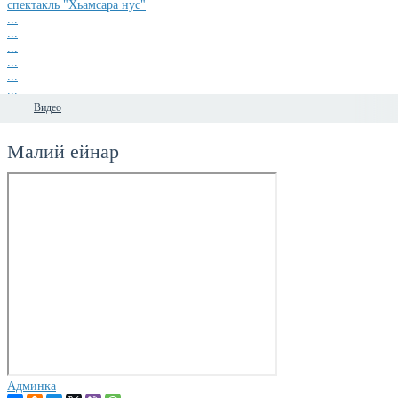
спектакль "Хьамсара нус"
...
...
...
...
...
...
...
Видео
Малий ейнар
Админка