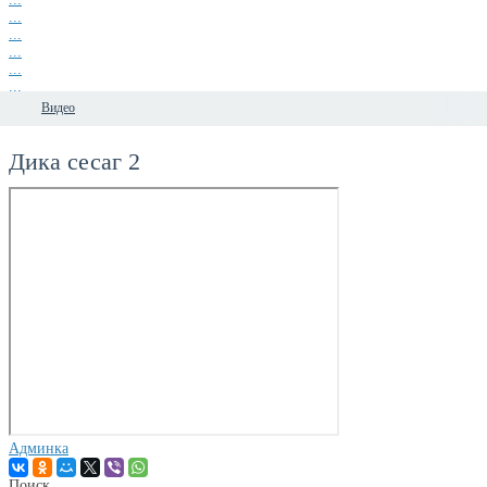
...
...
...
...
...
...
Видео
Дика сесаг 2
Админка
Поиск