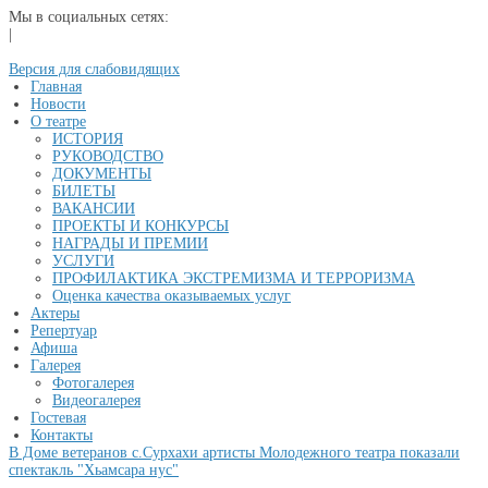
Мы в социальных сетях:
|
Версия для слабовидящих
Главная
Новости
О театре
ИСТОРИЯ
РУКОВОДСТВО
ДОКУМЕНТЫ
БИЛЕТЫ
ВАКАНСИИ
ПРОЕКТЫ И КОНКУРСЫ
НАГРАДЫ И ПРЕМИИ
УСЛУГИ
ПРОФИЛАКТИКА ЭКСТРЕМИЗМА И ТЕРРОРИЗМА
Оценка качества оказываемых услуг
Актеры
Репертуар
Афиша
Галерея
Фотогалерея
Видеогалерея
Гостевая
Контакты
В Доме ветеранов с.Сурхахи артисты Молодежного театра показали
спектакль "Хьамсара нус"
...