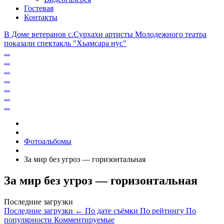
Гостевая
Контакты
В Доме ветеранов с.Сурхахи артисты Молодежного театра
показали спектакль "Хьамсара нус"
...
...
...
...
...
...
...
Фотоальбомы
За мир без угроз — горизонтальная
За мир без угроз — горизонтальная
Последние загрузки
Последние загрузки
←
По дате съёмки
По рейтингу
По
популярности
Комментируемые