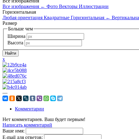
Все изображения
Все изображения
←
Фото
Векторы
Иллюстрации
Горизонтальная
Любая ориентация
Квадратные
Горизонтальная
←
Вертикальна
Размер
Больше чем
Ширина
Высота
x
—
Комментарии
Нет комментариев. Ваш будет первым!
Написать комментарий
Ваше имя:
E-mail для ответов: