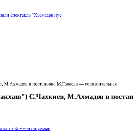
зали спектакль "Хьамсара нус"
в, М.Ахмадов в постановке М.Галаева — горизонтальная
акхаш") С.Чахкиев, М.Ахмадов в поста
рности
Комментируемые