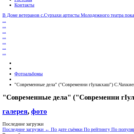
Контакты
В Доме ветеранов с.Сурхахи артисты Молодежного театра пока
...
...
...
...
...
...
...
Фотоальбомы
"Современные дела" ("Современни гIулакхаш") С.Чахкие
"Современные дела" ("Современни гIул
галерея
,
фото
Последние загрузки
Последние загрузки
←
По дате съёмки
По рейтингу
По популя