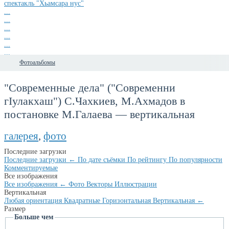
спектакль "Хьамсара нус"
...
...
...
...
...
...
...
Фотоальбомы
"Современные дела" ("Современни
гIулакхаш") С.Чахкиев, М.Ахмадов в
постановке М.Галаева — вертикальная
галерея
,
фото
Последние загрузки
Последние загрузки
←
По дате съёмки
По рейтингу
По популярности
Комментируемые
Все изображения
Все изображения
←
Фото
Векторы
Иллюстрации
Вертикальная
Любая ориентация
Квадратные
Горизонтальная
Вертикальная
←
Размер
Больше чем